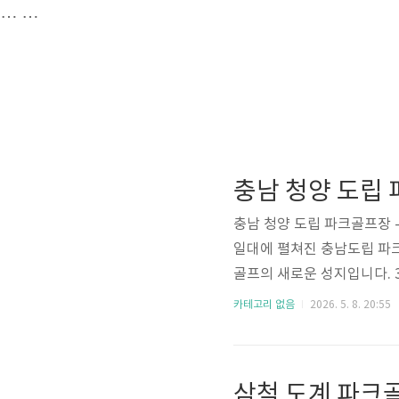
…
…
충남 청양 도립
충남 청양 도립 파크골프장 
일대에 펼쳐진 충남도립 파
골프의 새로운 성지입니다. 3
아니라 각 코스마다 테마와 
카테고리 없음
2026. 5. 8. 20:55
기와 옛 구봉광산 부지의 광
화합하는 '꿈의 필드'라 할
통해 이 거대한 코스를 공
삼척 도계 파크