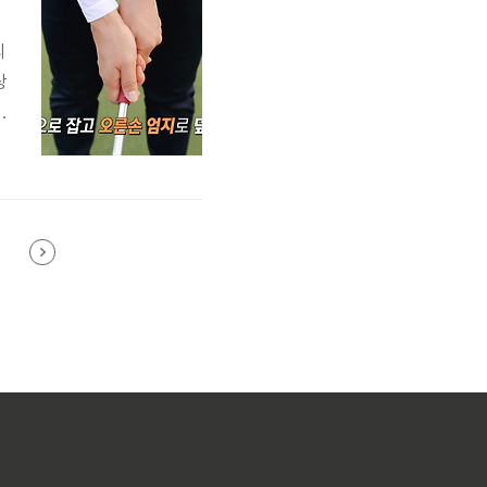
의
상
이
이
선
스