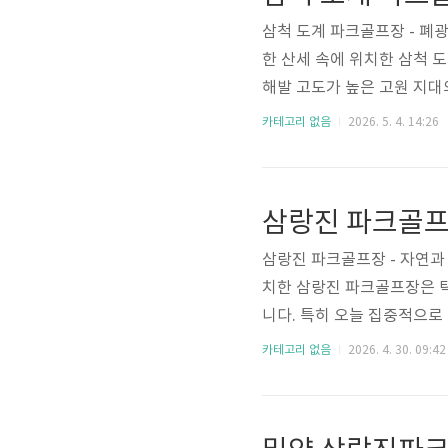
국 대회가 가능한 공인 코스까
삼척 도계 파크골프장 - 폐
한 산세 속에 위치한 삼척 
해발 고도가 높은 고원 지대
독보적인 가치를 지니고 있죠
카테고리 없음
2026. 5. 4. 14:26
게 활용한 코스 레이아웃과
정교한 샷 메이킹을 요구하는
감을 선사하는 힐링의 성지라
삼랑진 파크골프장
있으며, 고원 지대의 자연 지
삼랑진 파크골프장 - 자연과
치한 삼랑진 파크골프장은 탁
니다. 특히 오늘 집중적으
요소가 곳곳에 배치되어 있어
카테고리 없음
2026. 4. 30. 09:42
TF 티칭프로와 KPPGA 
과 홀별 핵심 메커니즘을 
힐링 성지삼랑진 파크골프장