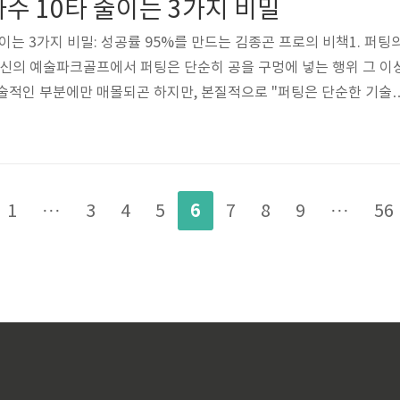
수 10타 줄이는 3가지 비밀
근간이 됩..
이는 3가지 비밀: 성공률 95%를 만드는 김종곤 프로의 비책1. 퍼팅
확신의 예술파크골프에서 퍼팅은 단순히 공을 구멍에 넣는 행위 그 이
술적인 부분에만 매몰되곤 하지만, 본질적으로 "퍼팅은 단순한 기술
의 예술이다"라는 점을 명심해야 합니다. 파크골프장처럼 잔디의 결
곳에서는 물리적인 계산보다 자신의 스트로크를 믿는 마음가짐이 우
의 실제 데이터 분석에 따르면, 망설임이 섞인 스트로크는 클럽 페이
 유발하여 방향성을 상실하게 만듭니다. 따라서 어드레스에 들어간 순
6
1
···
3
4
5
7
8
9
···
56
벽을 맞춘다는 확신만을 가..