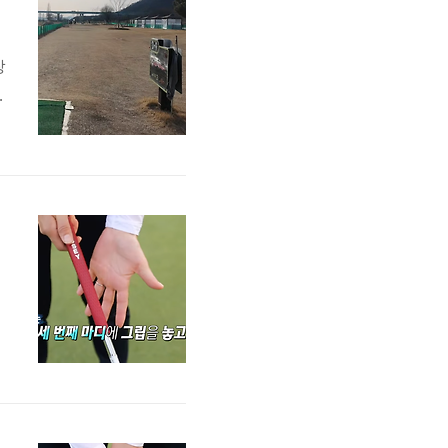
의
장
스
경
보
해
인
업