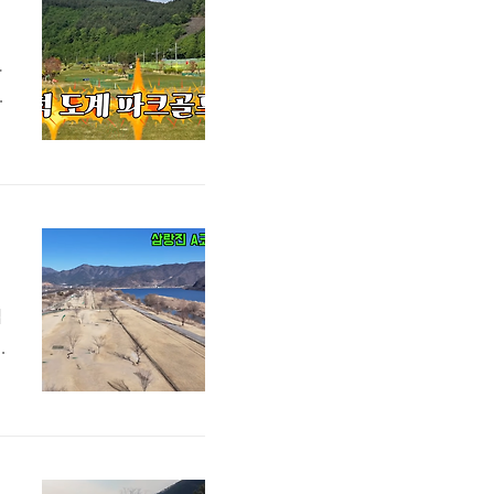
.
는
하
교
입
인
G
성