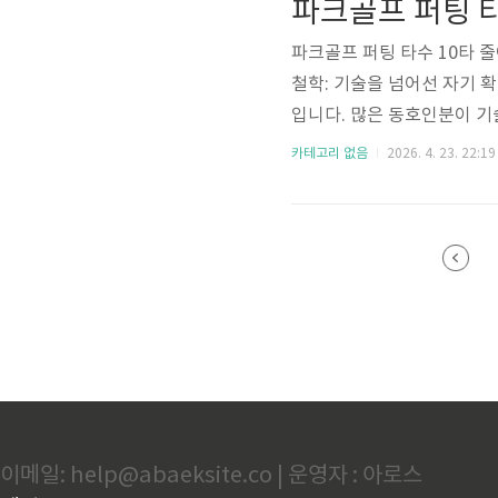
파크골프 퍼팅 타
은 곧 확신 있는 스트로크의 
파크골프 퍼팅 타수 10타 줄
철학: 기술을 넘어선 자기 
입니다. 많은 동호인분이 기
아니라 자기 확신과 자신감
카테고리 없음
2026. 4. 23. 22:19
살아있고 경사도가 미묘한 
시되어야 합니다. 투어 프로
의 미세한 열림이나 닫힘을
간부터는 오직 홀컵 뒤쪽의 
이메일: help@abaeksite.co | 운영자 : 아로스