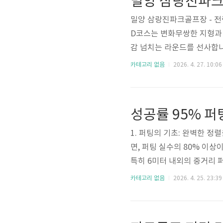
밀양 삼랑진파크골
다. 전체적으로 잔디 상태가 
밀양 삼랑진파크골프장 - 전
D코스는 변화무쌍한 지형과
감 넘치는 라운드를 선사합니
코어를 결정짓는 핵심 요소로
카테고리 없음
2026. 4. 27. 10:06
으로 분석한 공략법을 통해,
다.삼랑진 파크골프장 D코스
으로 하면서도, 코스 내부에
성공률 95% 퍼
샷보다는 지형의 흐름에 맞춰 
1. 퍼팅의 기초: 완벽한 
면, 퍼팅 실수의 80% 이상
특히 6미터 내외의 중거리 
수직 상단에 놓이지 않기 때문
카테고리 없음
2026. 4. 25. 23:39
야만 타깃 라인이 왜곡 없이
은 왼쪽으로 휜 것처럼 착시
니다. "퍼팅은 단순한 기술