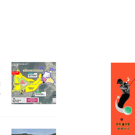
크
이
공