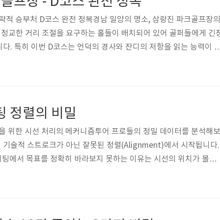
프장 - D코스 완전 정복
매우 양호하며, 코스 레이아웃은..
략적 승부처 D코스 완전 정복경남 밀양의 명소, 삼랑진 파크골프장
 정교한 거리 조절을 요구하는 홀들이 배치되어 있어 골퍼들에게 긴
다. 특히 이번 D코스는 언덕의 경사와 잔디의 저항을 읽는 능력이 
 작용합니다. USGTF 티칭프로와 KPPGA 투어 프로의 정밀한 시선
 삼랑진 D코스에서 진정한 승자가 되는 비결을 확인해 보시기 바랍니
: 기술과 인내의 시험대삼랑진 D코스는 낙동강의 수려한 풍광을 배
 숨겨진 다양한 경사와 포대 그린이 특징입니다. 단순히 멀리 보내는
팅 정렬의 비밀
공을 '안착'시키는 능력이..
정렬을 위한 시선 처리의 메커니즘투어 프로들의 정밀 데이터를 분석해
이 기술적 스트로크가 아닌 잘못된 정렬(Alignment)에서 시작됩니다.
퍼팅에서 목표를 정확히 바라보지 못하는 이유는 시선의 위치가 볼의
입니다. 분석 결과, 왼쪽 눈이 공의 바로 위 혹은 약간 안쪽에 위치
 직선으로 보이게 됩니다. 만약 시선이 공보다 바깥쪽으로 나가면 라
를 일으키고, 이는 곧바로 보상 동작에 의한 당겨 치는 실수를 유발합
이 아니라 자기 확신과 자신감의 예술이다"라는 격언처럼, 정확한 셋