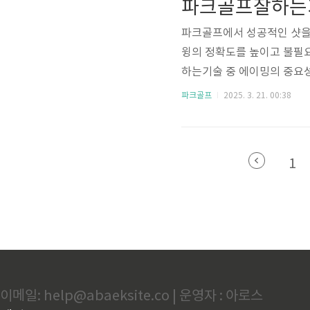
파크골프잘하는기
과제입니다. 많은 아마추어 
파크골프에서 성공적인 샷을 
윙의 정확도를 높이고 불필
하는기술 중 에이밍의 중요
습니다. 🎯 파크골프잘하는
파크골프
2025. 3. 21. 00:38
의 비구선을 기준으로 삼아야
밍으로 페어웨이 중앙이나 
된 스윙과 보상 동작을 방지
1
위해 적절한 자세와 클럽 잡
이메일: help@abaeksite.co | 운영자 : 아로스