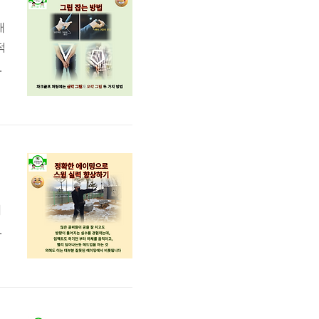
내
적
기
중
이
법
치
는
는
오