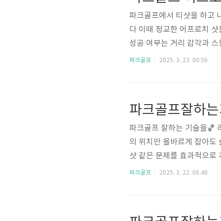
백스윙 각도공 뒷쪽 2~3걸음
파크골프에서 티샷을 하고 나
다 이때 정교한 어프로치 샷
성공 여부는 거리 감각과 스윙
요합니다. 이를 꾸준히 연습하
파크골프
2025. 3. 23. 00:56
10m 이내는 퍼팅으로도 충
로 부드럽게 접근해야 합니다
잘하는 기술 중 하나로 꼽힙니
파크골프잘하는
치는 느낌으로 임팩트 ✔..
파크골프 잘하는 기술을🏀 
의 위치만 올바르게 잡아도 슬
샷 같은 문제를 효과적으로 
하기팔은 회전 후 자연스러
파크골프
2025. 3. 22. 06:48
프 잘하는 기술의 핵심은 이
하면 백스윙과 다운스윙 시
스를 자주 경험하는 골퍼들은