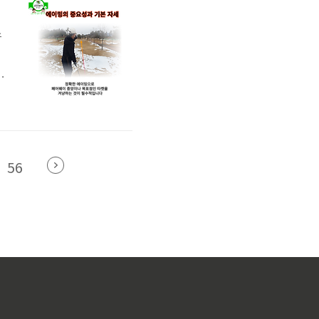
스
겠
이
56