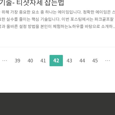
술- 티샷자세 잡는법
골퍼들이 스윙이 완벽..
위해 가장 중요한 요소 중 하나는 에이밍입니다. 정확한 에이밍은 
요한 실수를 줄이는 핵심 기술입니다. 이번 포스팅에서는 파크골프잘
성과 올바른 설정 방법을 본인이 체험하는노하우를 바탕으로 소개하
기술: 에이밍의 중요성과 기본 자세에이밍을 정확히 하기 위해서는 공
 하며, 자신의 감각에만 의존하는 실수를 피해야 합니다. 정확한 에
목표점인 타켓을 겨냥하는 것이 필수적입니다. 올바른 에이밍은 잘못
하는 중요한 요소이며, 샷을 할 때 목표 지점을 명확히 설정하고 이를
42
···
39
40
41
43
44
45
···
는 방법을 익히는 것이 필수적입니다.정확..