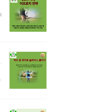
니
의
략
으
’
암
정
지
이