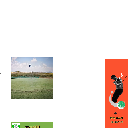
는
팅
니
해
기
심