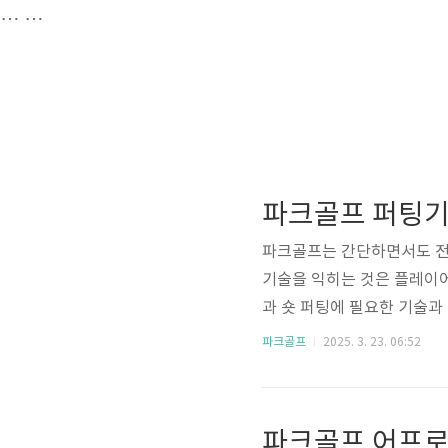
…
…
파크골프 퍼팅기
파크골프는 간단하면서도 전
기술을 익히는 것은 플레이어
과 숏 퍼팅에 필요한 기술과
다. 파크골프에서 퍼팅은 스
파크골프
2025. 3. 23. 06:52
하고 체계적으로 훈련한다면 
술의 세부 사항을 설명합니다
입니다."롱퍼팅 기술 롱퍼팅(
파크골프 어프로