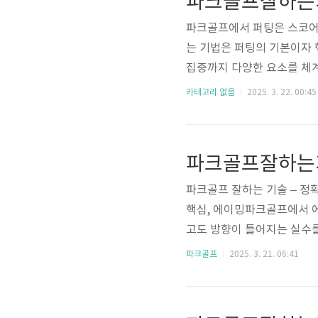
파크골프잘하는기
를 교정하기 위해 팔의 자연
파크골프에서 퍼팅은 스코어를
는 기법은 퍼팅의 기본이자 핵
집중까지 다양한 요소를 체계
법에 대한 상세한 설명입니다
카테고리 없음
2025. 3. 22. 00:45
하나는 바로 파크골프 퍼팅입
중요합니다. 이번 포스팅에
바로 보내는 2가지 방법에 대
파크골프잘하는기
파크골프 퍼팅에는 삼각 그립과
파크골프 잘하는 기술 – 정
핵심, 에이밍파크골프에서 에
고도 방향이 틀어지는 실수를
듯 헤드업을 하는 것 외에도
파크골프
2025. 3. 21. 06:41
기술의 핵심은 정확한 에이밍
늘 소개할 공식은 특히 공이
큰 도움을 줄 것입니다.​