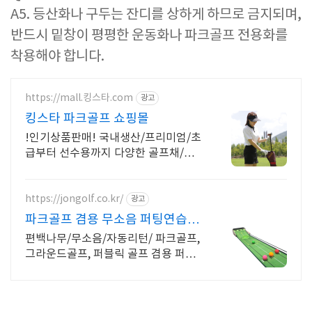
A5. 등산화나 구두는 잔디를 상하게 하므로 금지되며,
반드시 밑창이 평평한 운동화나 파크골프 전용화를
착용해야 합니다.
https://mall.킹스타.com
광고
킹스타 파크골프 쇼핑몰
!인기상품판매! 국내생산/프리미엄/초
급부터 선수용까지 다양한 골프채/무
상AS
https://jongolf.co.kr/
광고
파크골프 겸용 무소음 퍼팅연습기,
최고급퍼팅매트
편백나무/무소음/자동리턴/ 파크골프,
그라운드골프, 퍼블릭 골프 겸용 퍼팅
연습기