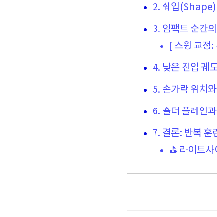
2. 쉐입(Shap
3. 임팩트 순간
[ 스윙 교정: 
4. 낮은 진입 궤
5. 손가락 위치
6. 숄더 플레인과
7. 결론: 반복 
⛳ 라이트사이